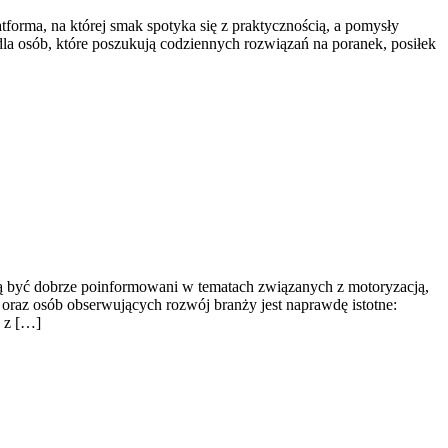
forma, na której smak spotyka się z praktycznością, a pomysły
dla osób, które poszukują codziennych rozwiązań na poranek, posiłek
hcą być dobrze poinformowani w tematach związanych z motoryzacją,
k oraz osób obserwujących rozwój branży jest naprawdę istotne:
h z […]