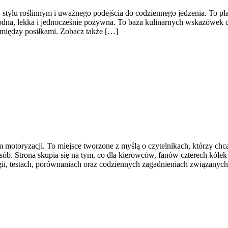
tylu roślinnym i uważnego podejścia do codziennego jedzenia. To plat
orodna, lekka i jednocześnie pożywna. To baza kulinarnych wskazówek 
 między posiłkami. Zobacz także […]
em motoryzacji. To miejsce tworzone z myślą o czytelnikach, którzy c
osób. Strona skupia się na tym, co dla kierowców, fanów czterech kółe
ii, testach, porównaniach oraz codziennych zagadnieniach związanyc